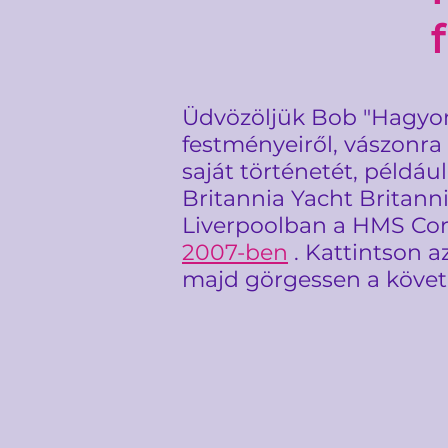
Üdvözöljük Bob "Hagyomá
festményeiről, vászonra
saját történetét, példáu
Britannia Yacht Britannia
Liverpoolban a HMS Cor
2007-ben
. Kattintson 
majd görgessen a követ