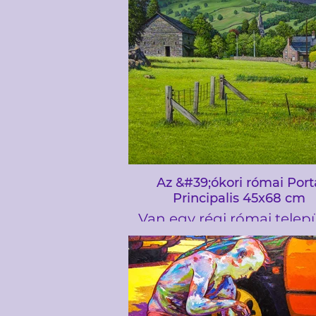
ellentétben állt a hó hű
ultramarines kékjével.
árnyékok. Április még
emlékeztethet arra, hogy 
még nincs befejezve vel
Az &#39;ókori római Port
Principalis 45x68 cm
Van egy régi római telep
Ambleside közelében, a 
District-ben, a festmé
elkerített területe a régi 
Porta Principalis ajtóina
Windermere-tóra néz