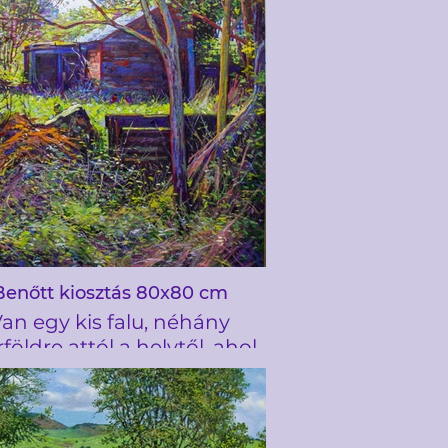
mot, amikor áthajtottam a
n a Langdale-völgyből, de
 évvel később döntöttem
úgy, hogy megfestem
Benőtt kiosztás 80x80 cm
an egy kis falu, néhány
földre attól a helytől, ahol
onban lakom, Lunt Village-
k hívják. Van egy ösvény,
y lefut az Alt folyóig, amely
kább a réteken kanyargó