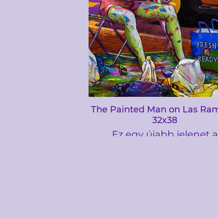
ajtóinak forgó lyukain
maradványa.
The Painted Man on Las Ra
32x38
Ez egy újabb jelenet a
barcelonai Las Ramblas
ezúttal egy utcai előadó k
a műsorára. Azon a na
nagyon meleg volt, aggó
a közérzete miatt, hosszú 
állt abban a melegben, 