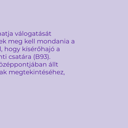
atja válogatását
ynek meg kell mondania a
l, hogy kísérőhajó a
ti csatára (B93).
özéppontjában állt
ának megtekintéséhez,