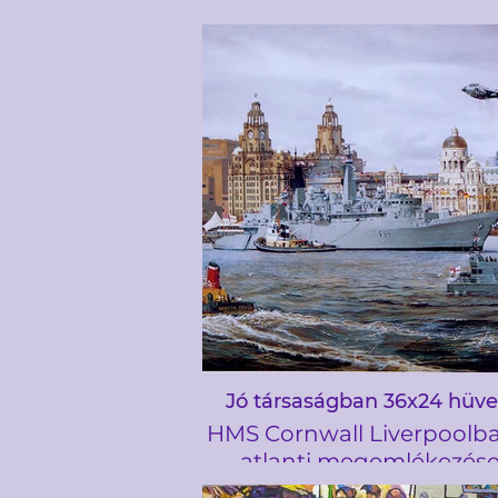
Jó társaságban 36x24 hüve
HMS Cornwall Liverpoolba
atlanti megemlékezés
csatájáért 1993-ban (B93)