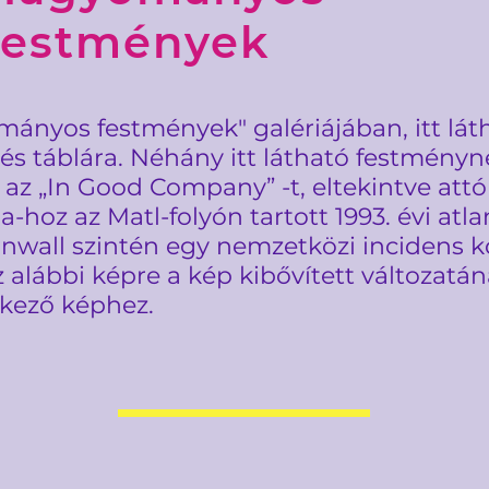
festmények
nyos festmények" galériájában, itt láth
 és táblára. Néhány itt látható festmén
l az „In Good Company” -t, eltekintve attó
-hoz az Matl-folyón tartott 1993. évi atlan
nwall szintén egy nemzetközi incidens k
az alábbi képre a kép kibővített változat
kező képhez.