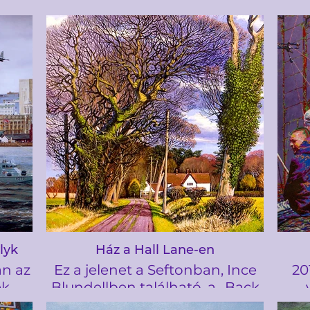
lyk
Ház a Hall Lane-en
n az
Ez a jelenet a Seftonban, Ince
20
ek
Blundellben található, a „Back
. A
O the Town Lane” mellett.
ese