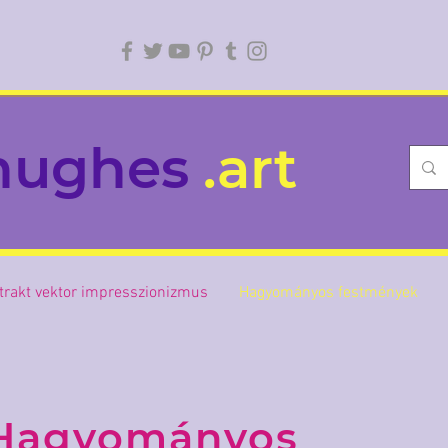
hughes
.art
trakt vektor impresszionizmus
Hagyományos festmények
Hagyományos