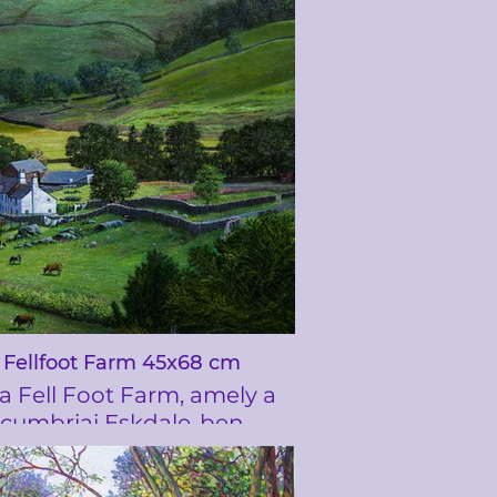
elsüllyedésének 100.
vfordulójára emlékezve,
amelyet Liverpoolban
gisztráltak. Április 22-én,
végén emberek százezrei
ltek össze Liverpoolon, és
ttak egy ötven láb magas
árruhába öltözött óriást,
nokáját és egy hatalmas
fekete kutyát. A hétvégi
semények inspiráltak a
39;Gulliver&#39; festésére
Fellfoot Farm 45x68 cm
 a Fell Foot Farm, amely a
cumbriai Eskdale-ben
alálható Wrynose hágón
lálható. Észrevettem ezt a