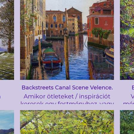
tve a
és a galéria többi festményét
far
laça
ez a hely ihlette
hágó
l-i
sok
s
la
Barri
val
t a
atás
Backstreets Canal Scene Velence.
a
Amikor ötleteket / inspirációt
V
t
keresek egy festményhez, vagy
mér
lt a
a gyűjteményem régi fotóinak
Seft
és a
áttekintésével, vagy olyan
ne
fák
weboldalakról származó
amel
ne
fotókból, amelyek a művészek
in