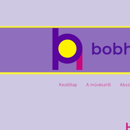
bob
Kezdőlap
A művészről
Absz