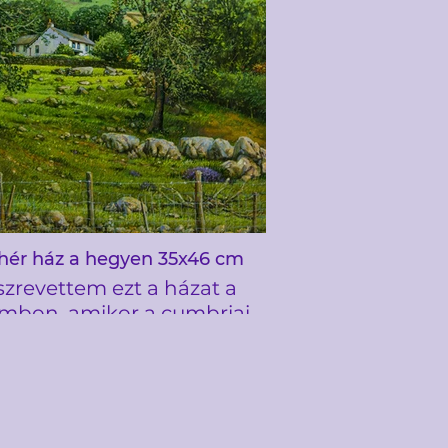
takhoz hasonlít, van egy
agy vadvédelmi terület,
ly a sokkal nagyobb WWT
tin Mere Wetland Center
sze. Az ösvényen haladva
revettem egy sövény rést,
egláttam ezt a régi fészert
y kertben, amely teljesen
benőtt
hér ház a hegyen 35x46 cm
szrevettem ezt a házat a
mbon, amikor a cumbriai
gdale-völgyben haladtam