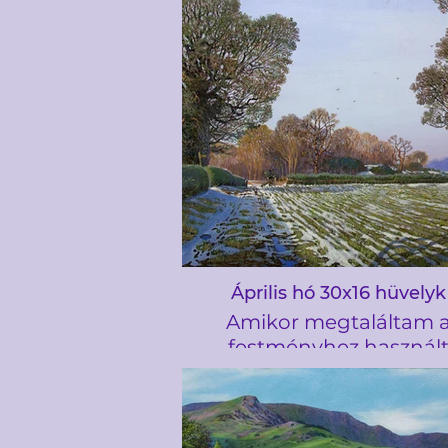
1,2 km-re húzódik, összekö
központjában található P
de Catalunyát a Port Vel
Christopher Columbu
emlékművel. A La Ramb
alkotja a határt keleten a 
Gòtic és a nyugati El Ra
szomszédságai között. Ez
festményt egy városlátog
ihlette
Április hó 30x16 hüvelyk
Amikor megtaláltam 
festményhez használ
fényképet, azonnal elbűvö
háttérben lévő fák színe 
jelenet derűs jellege. A 
meleg, égett Sienna szí