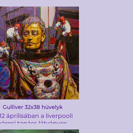
Gulliver 32x38 hüvelyk
12 áprilisában a liverpooli
városi tanács látványos
ményt szervezett a Titanic