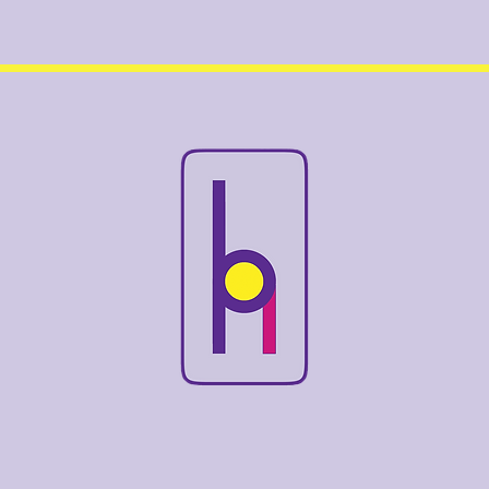
l
kiderült, hogy az egyik
kedvenc festményem